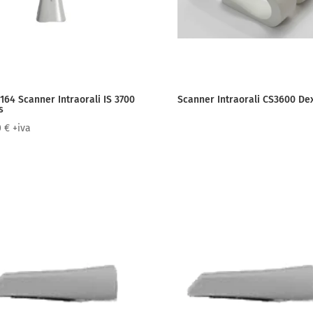
164 Scanner Intraorali IS 3700
Scanner Intraorali CS3600 De
s
0
€
+iva