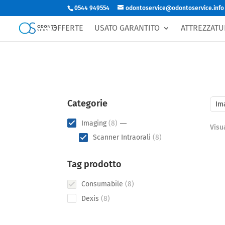
0544 949554
odontoservice@odontoservice.info
OFFERTE
USATO GARANTITO
ATTREZZATU
Categorie
Im
8
Imaging
8
Visua
products
8
Scanner Intraorali
8
products
Tag prodotto
8
Consumabile
8
products
8
Dexis
8
products