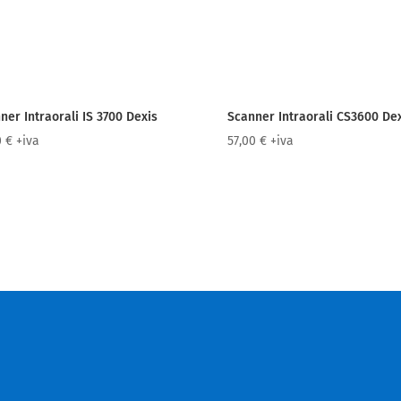
ner Intraorali IS 3700 Dexis
Scanner Intraorali CS3600 De
0
€
+iva
57,00
€
+iva