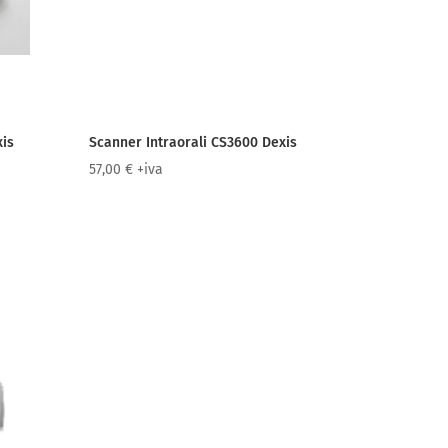
xis
Scanner Intraorali CS3600 Dexis
57,00
€
+iva