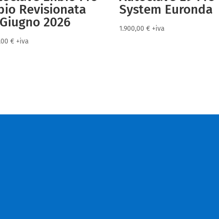
bio Revisionata
System Euronda
 Giugno 2026
1.900,00
€
+iva
0,00
€
+iva