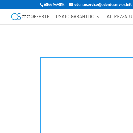
0544 949554
odontoservice@odontoservice.info
Richiedi prezzo
OFFERTE
USATO GARANTITO
ATTREZZATU