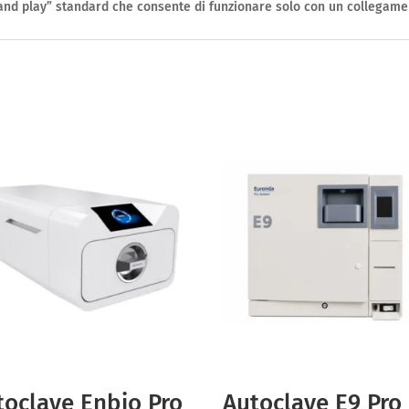
g and play” standard che consente di funzionare solo con un collegamen
toclave Enbio Pro
Autoclave E9 Pro