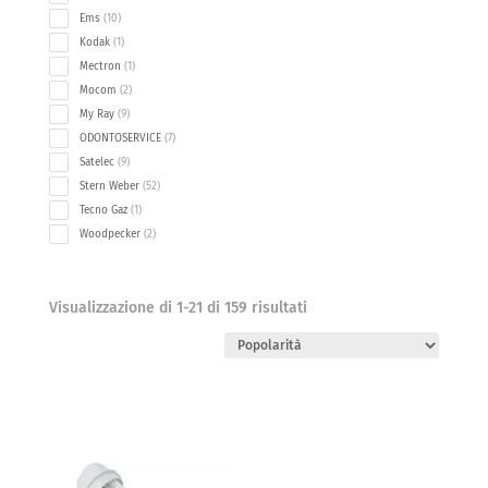
products
10
Ems
10
products
1
Kodak
1
product
1
Mectron
1
product
2
Mocom
2
products
9
My Ray
9
products
7
ODONTOSERVICE
7
products
9
Satelec
9
products
52
Stern Weber
52
products
1
Tecno Gaz
1
product
2
Woodpecker
2
products
Popolarità
Visualizzazione di 1-21 di 159 risultati