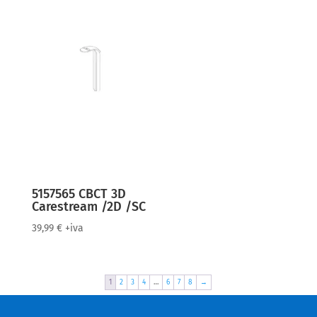
5157565 CBCT 3D
Carestream /2D /SC
39,99
€
+iva
1
2
3
4
…
6
7
8
→