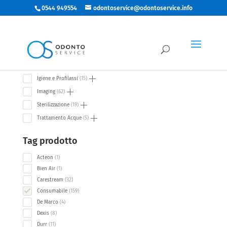
0544 949554
odontoservice@odontoservice.info
Categorie
58
Accessori Riuniti
58
products
15
Igiene e Profilassi
15
products
62
Imaging
62
products
19
Sterilizzazione
19
products
5
Trattamento Acque
5
products
Tag prodotto
1
Acteon
1
product
1
Bien Air
1
product
32
Carestream
32
products
159
Consumabile
159
products
4
De Marco
4
products
8
Dexis
8
products
11
Durr
11