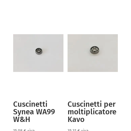
Cuscinetti
Cuscinetti per
Synea WA99
moltiplicatore
W&H
Kavo
15,08
€
+iva
35,31
€
+iva