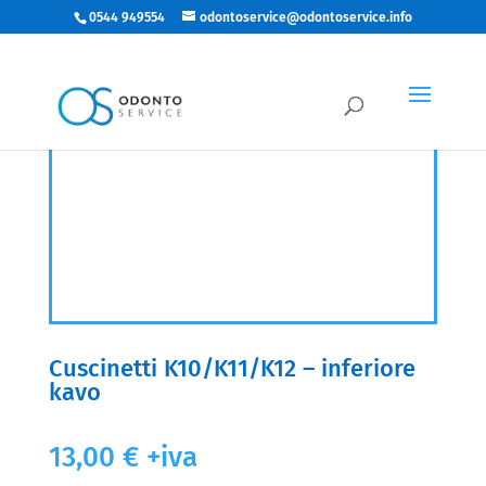
0544 949554
odontoservice@odontoservice.info
Cuscinetti K10/K11/K12 – inferiore
kavo
13,00
€
+iva