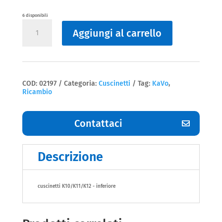
6 disponibili
Cuscinetti
Aggiungi al carrello
K10/K11/K12
-
inferiore
kavo
quantità
COD:
02197
Categoria:
Cuscinetti
Tag:
KaVo
,
Ricambio
Contattaci
Descrizione
cuscinetti K10/K11/K12 - inferiore