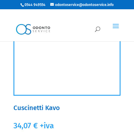
0544 949554
odontoservice@odontoservice.info
Cuscinetti Kavo
34,07
€
+iva