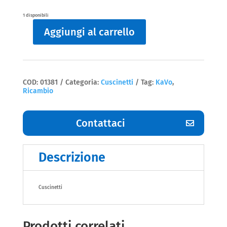
1 disponibili
Aggiungi al carrello
Cuscinetti
Kavo
quantità
COD:
01381
Categoria:
Cuscinetti
Tag:
KaVo
,
Ricambio
Contattaci
Descrizione
Cuscinetti
Prodotti correlati