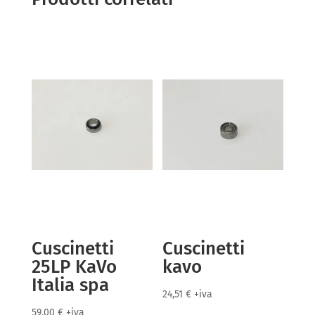
Cuscinetti
Cuscinetti
25LP KaVo
kavo
Italia spa
24,51
€
+iva
59,00
€
+iva