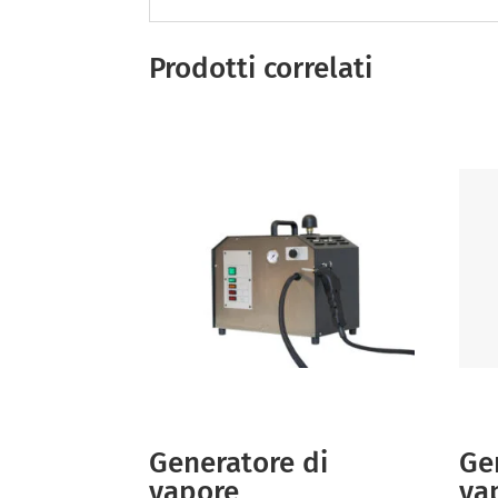
Prodotti correlati
Generatore di
Ge
vapore
va