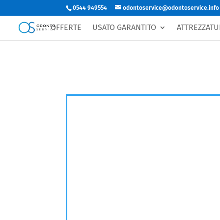
0544 949554
odontoservice@odontoservice.info
Richiedi prezzo
OFFERTE
USATO GARANTITO
ATTREZZATU