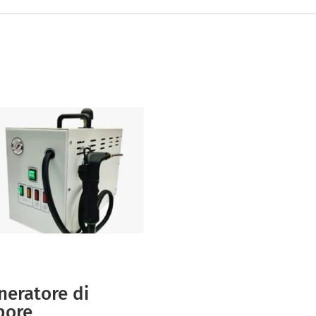
neratore di
pore