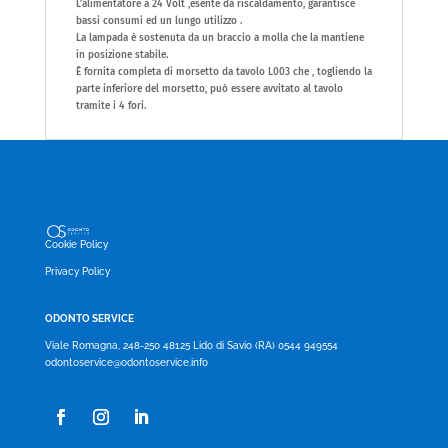
L’alimentatore a 24 Volt ,esente da riscaldamento, garantisce
bassi consumi ed un lungo utilizzo .
La lampada è sostenuta da un braccio a molla che la mantiene
in posizione stabile.
È fornita completa di morsetto da tavolo L003 che , togliendo la
parte inferiore del morsetto, può essere avvitato al tavolo
tramite i 4 fori.
Cookie Policy
Privacy Policy
ODONTO SERVICE
Viale Romagna, 248-250 48125 Lido di Savio (RA) 0544 949554
odontoservice@odontoservice.info