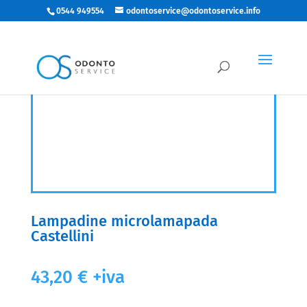
0544 949554
odontoservice@odontoservice.info
Lampadine microlamapada
Castellini
43,20
€
+iva