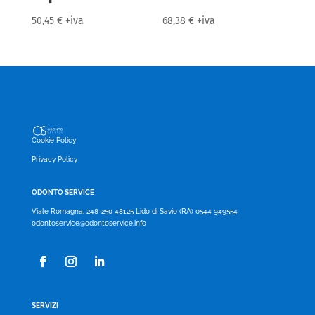
50,45
€
+iva
68,38
€
+iva
Cookie Policy
Privacy Policy
ODONTO SERVICE
Viale Romagna, 248-250 48125 Lido di Savio (RA) 0544 949554
odontoservice@odontoservice.info
SERVIZI