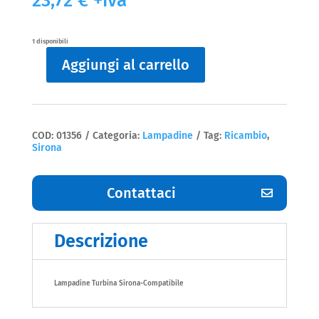
23,72
€
+iva
1 disponibili
Aggiungi al carrello
Lampadine
Turbina
Sirona-
Compatibile
Sirona
quantità
COD:
01356
Categoria:
Lampadine
Tag:
Ricambio
,
Sirona
Contattaci
Descrizione
Lampadine Turbina Sirona-Compatibile