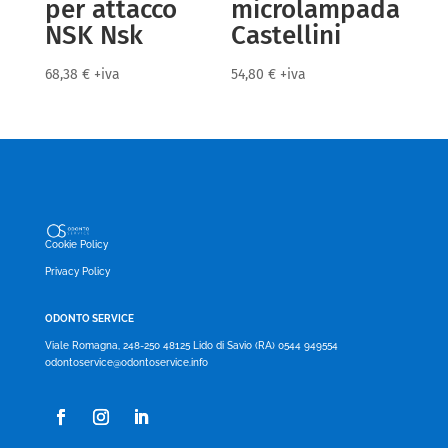
per attacco
microlampada
NSK Nsk
Castellini
68,38
€
+iva
54,80
€
+iva
Cookie Policy
Privacy Policy
ODONTO SERVICE
Viale Romagna, 248-250 48125 Lido di Savio (RA) 0544 949554
odontoservice@odontoservice.info