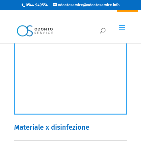
0544 949554
odontoservice@odontoservice.info
IN ARRIVO
Materiale x disinfezione