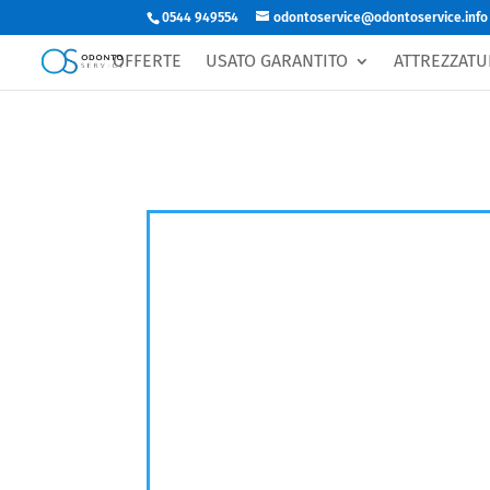
0544 949554
odontoservice@odontoservice.info
OFFERTE
USATO GARANTITO
ATTREZZATU