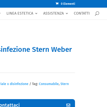
0 Elementi
IN ARRIVO
LINEA ESTETICA
ASSISTENZA
CONTATTI
sinfezione Stern Weber
iale x disinfezione
Tag:
Consumabile
,
Stern
ontattaci