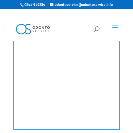
0544 949554
odontoservice@odontoservice.info