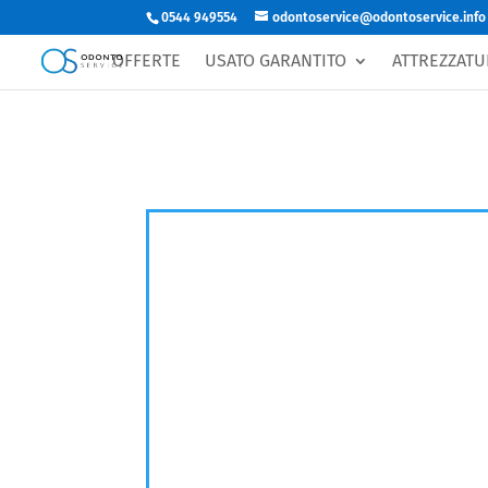
0544 949554
odontoservice@odontoservice.info
Richiedi prezzo
OFFERTE
USATO GARANTITO
ATTREZZATU