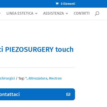
0 Elementi
LINEA ESTETICA
ASSISTENZA
CONTATTI
ici PIEZOSURGERY touch
chirurgici
Tag:
*
,
Attrezzatura
,
Mectron
ontattaci