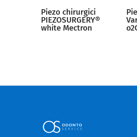
Piezo chirurgici
Pie
PIEZOSURGERY®
Va
white Mectron
o2