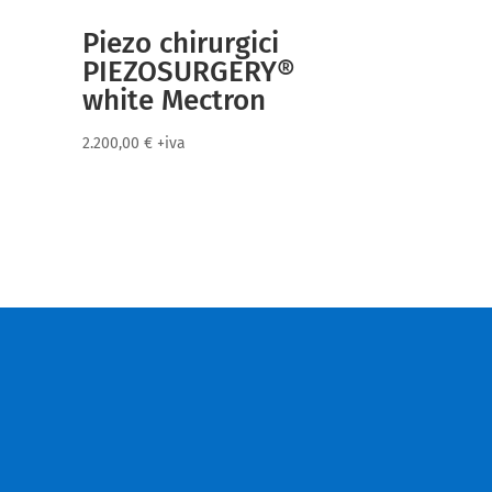
Piezo chirurgici
PIEZOSURGERY®
white Mectron
2.200,00
€
+iva