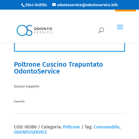
0544 949554
odontoservice@odontoservice.info
IN ARRIVO
Poltrone Cuscino Trapuntato
OdontoService
Escluso trasporto
Esaurito
COD:
00386
Categoria:
Poltrone
Tag:
Consumabile
,
ODONTOSERVICE