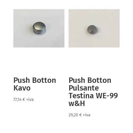
Push Botton
Push Botton
Kavo
Pulsante
Testina WE-99
77,14
€
+iva
w&H
29,20
€
+iva