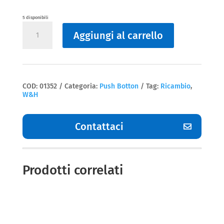
5 disponibili
Push
Aggiungi al carrello
Botton
WA56
W&H
quantità
COD:
01352
Categoria:
Push Botton
Tag:
Ricambio
,
W&H
Contattaci
Prodotti correlati