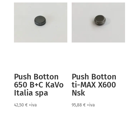
Push Botton
Push Botton
650 B+C KaVo
ti-MAX X600
Italia spa
Nsk
42,50
€
+iva
95,88
€
+iva