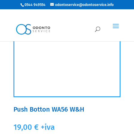
0544 949554
odontoservice@odontoservice.info
Push Botton WA56 W&H
19,00
€
+iva