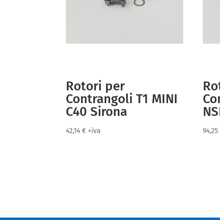
Rotori per
Ro
Contrangoli T1 MINI
Co
C40 Sirona
NS
42,14
€
+iva
94,2