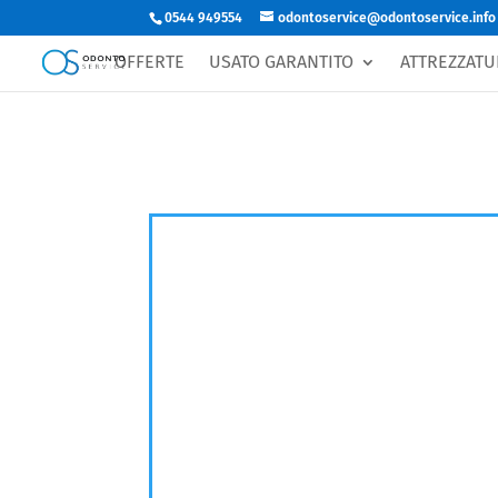
0544 949554
odontoservice@odontoservice.info
OFFERTE
USATO GARANTITO
ATTREZZATU