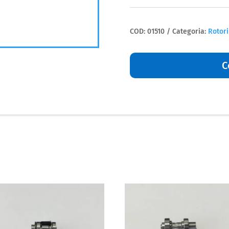
Rotore
K
CL
COD:
01510
Categoria:
Rotori
3
complet
Kavo
C
quantità