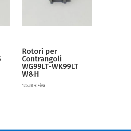
Rotori per
5
Contrangoli
WG99LT-WK99LT
W&H
125,38
€
+iva