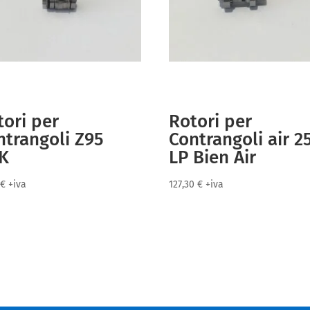
tori per
Rotori per
ntrangoli Z95
Contrangoli air 2
K
LP Bien Air
5
€
+iva
127,30
€
+iva