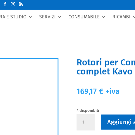
RA E STUDIO
SERVIZI
CONSUMABILE
RICAMBI
Rotori per Con
complet Kavo
169,17
€
+iva
4 disponibili
Rotori
Aggiungi a
per
Contrangoli