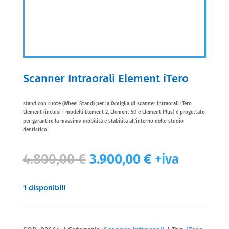
Scanner Intraorali Element iTero
stand con ruote (Wheel Stand) per la famiglia di scanner intraorali iTero
Element (inclusi i modelli Element 2, Element 5D e Element Plus) è progettato
per garantire la massima mobilità e stabilità all’interno dello studio
dentistico
Il
Il
4.800,00
€
3.900,00
€
+iva
prezzo
prezzo
originale
attuale
era:
è:
1 disponibili
4.800,00 €.
3.900,00 €.