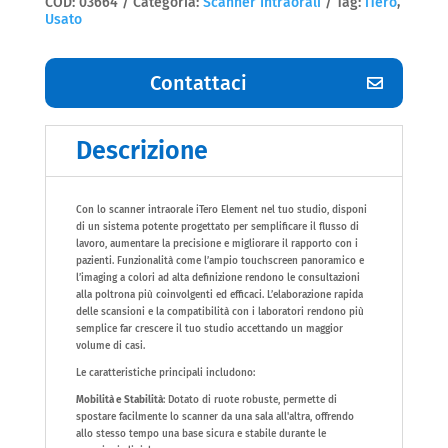
COD:
03664
Categoria:
Scanner Intraorali
Tag:
iTero
,
Usato
Contattaci
Descrizione
Con lo scanner intraorale iTero Element nel tuo studio, disponi
di un sistema potente progettato per semplificare il flusso di
lavoro, aumentare la precisione e migliorare il rapporto con i
pazienti. Funzionalità come l’ampio touchscreen panoramico e
l’imaging a colori ad alta definizione rendono le consultazioni
alla poltrona più coinvolgenti ed efficaci. L’elaborazione rapida
delle scansioni e la compatibilità con i laboratori rendono più
semplice far crescere il tuo studio accettando un maggior
volume di casi.​
Le caratteristiche principali includono:
Mobilità e Stabilità
: Dotato di ruote robuste, permette di
spostare facilmente lo scanner da una sala all'altra, offrendo
allo stesso tempo una base sicura e stabile durante le