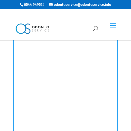
0544 949554
odontoservice@odontoservice.info
In offerta!