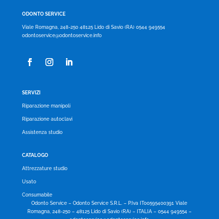
ODONTO SERVICE
Viale Romagna, 248-250 48125 Lido di Savio (RA) 0544 949554
odontoservice@odontoservice.info
SERVIZI
Riparazione manipoli
Riparazione autoclavi
Assistenza studio
CATALOGO
Attrezzature studio
Usato
Consumabile
Odonto Service – Odonto Service S.R.L. – P.Iva IT00595400391 Viale
Romagna, 248-250 – 48125 Lido di Savio (RA) – ITALIA – 0544 949554 –