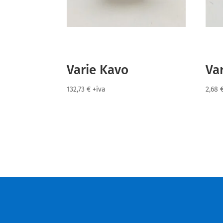
Varie Kavo
Va
132,73
€
+iva
2,68