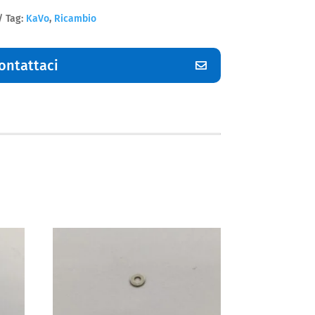
Tag:
KaVo
,
Ricambio
ontattaci