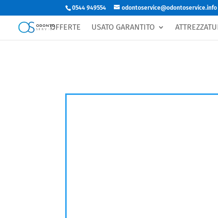
0544 949554
odontoservice@odontoservice.info
OFFERTE
USATO GARANTITO
ATTREZZATU