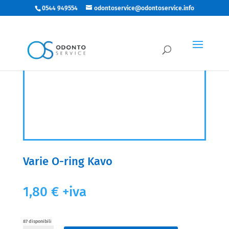
0544 949554
odontoservice@odontoservice.info
Varie O-ring Kavo
1,80
€
+iva
87 disponibili
Varie