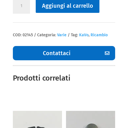
Aggiungi al carrello
O-
ring
Kavo
quantità
COD:
02145
Categoria:
Varie
Tag:
KaVo
,
Ricambio
Contattaci
Prodotti correlati