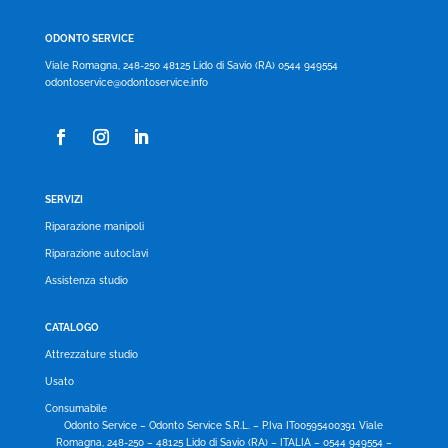
ODONTO SERVICE
Viale Romagna, 248-250 48125 Lido di Savio (RA) 0544 949554
odontoservice@odontoservice.info
SERVIZI
Riparazione manipoli
Riparazione autoclavi
Assistenza studio
CATALOGO
Attrezzature studio
Usato
Consumabile
Odonto Service – Odonto Service S.R.L. – P.Iva IT00595400391 Viale
Romagna, 248-250 – 48125 Lido di Savio (RA) – ITALIA – 0544 949554 –