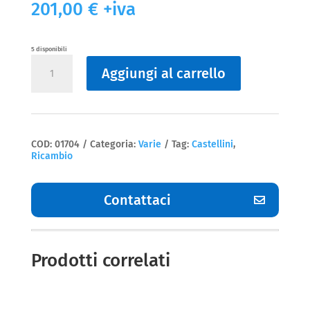
201,00
€
+iva
5 disponibili
Varie
Aggiungi al carrello
STATORE
FINITO
IMPL
LED
2015
Castellini
quantità
COD:
01704
Categoria:
Varie
Tag:
Castellini
,
Ricambio
Contattaci
Prodotti correlati