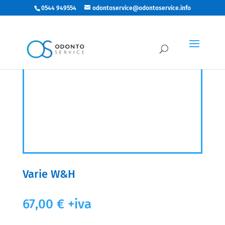
0544 949554
odontoservice@odontoservice.info
Varie W&H
67,00
€
+iva