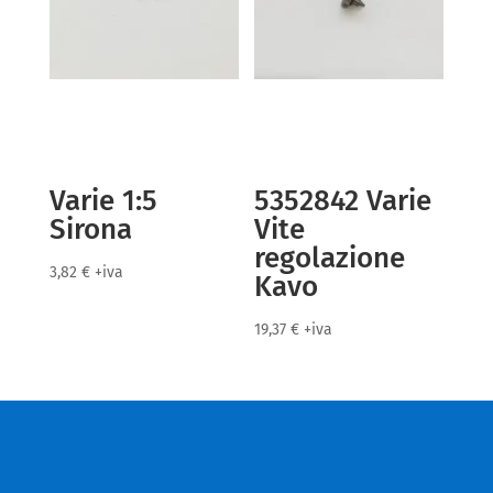
Varie 1:5
5352842 Varie
Sirona
Vite
regolazione
3,82
€
+iva
Kavo
19,37
€
+iva