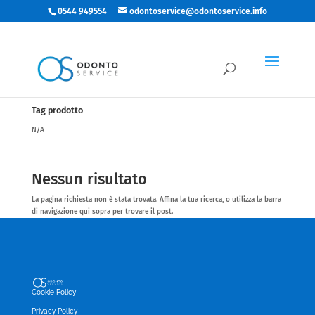
0544 949554
odontoservice@odontoservice.info
Categorie
N/A
Tag prodotto
N/A
Nessun risultato
La pagina richiesta non è stata trovata. Affina la tua ricerca, o utilizza la barra
di navigazione qui sopra per trovare il post.
Cookie Policy
Privacy Policy