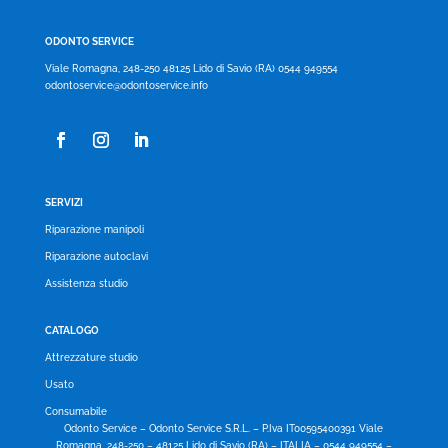
ODONTO SERVICE
Viale Romagna, 248-250 48125 Lido di Savio (RA) 0544 949554
odontoservice@odontoservice.info
SERVIZI
Riparazione manipoli
Riparazione autoclavi
Assistenza studio
CATALOGO
Attrezzature studio
Usato
Consumabile
Odonto Service – Odonto Service S.R.L. – P.Iva IT00595400391 Viale
Romagna, 248-250 – 48125 Lido di Savio (RA) – ITALIA – 0544 949554 –