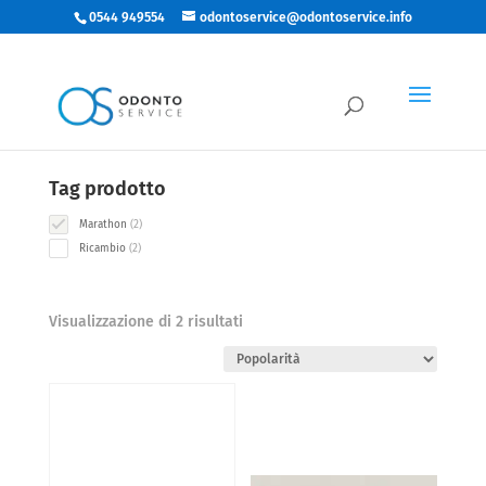
0544 949554
odontoservice@odontoservice.info
Categorie
2
Accessori Manipoleria
2
products
Tag prodotto
2
Marathon
2
products
2
Ricambio
2
products
Popolarità
Visualizzazione di 2 risultati