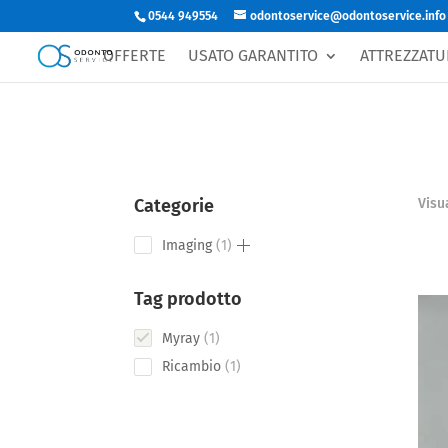
0544 949554
odontoservice@odontoservice.info
OFFERTE
USATO GARANTITO
ATTREZZATU
Categorie
Visu
1
Imaging
1
product
Tag prodotto
1
Myray
1
product
1
Ricambio
1
product