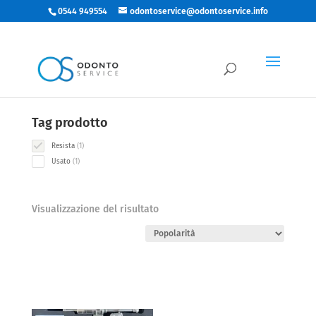
0544 949554
odontoservice@odontoservice.info
Categorie
1
Materiale
1
product
Tag prodotto
1
Resista
1
product
1
Usato
1
product
Visualizzazione del risultato