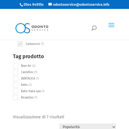
0544 949554
odontoservice@odontoservice.info
Categorie
7
Accessori Manipoleria
7
products
7
Carboncini
7
products
Tag prodotto
2
Bien Air
2
products
1
Castellini
1
product
1
DENTALICA
1
product
2
KaVo
2
products
1
KaVo Italia spa
1
product
7
Ricambio
7
products
Popolarità
Visualizzazione di 7 risultati