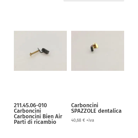
211.45.06-010
Carboncini
Carboncini
SPAZZOLE dentalica
Carboncini Bien Air
40,68
€
+iva
Parti di ricambio