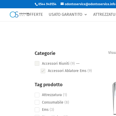
0544 949554
odontoservice@odontoservice.info
OFFERTE
USATO GARANTITO
ATTREZZATU
Categorie
Visua
9
Accessori Riuniti
9
products
9
Accessori Ablatore Ems
9
products
Tag prodotto
1
Attrezzatura
1
product
8
Consumabile
8
products
3
Ems
3
products