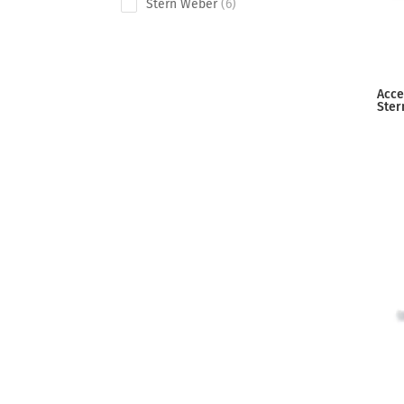
6
Stern Weber
6
products
Acce
Ster