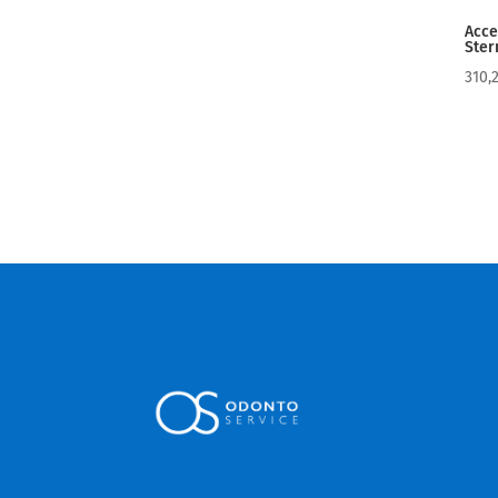
Acce
Ster
310,