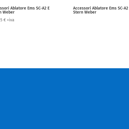
ssori Ablatore Ems SC-A2 E
Accessori Ablatore Ems SC-A2
n Weber
Stern Weber
25
€
+iva