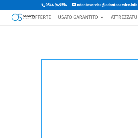
0544 949554
odontoservice@odontoservice.info
OFFERTE
USATO GARANTITO
ATTREZZATU