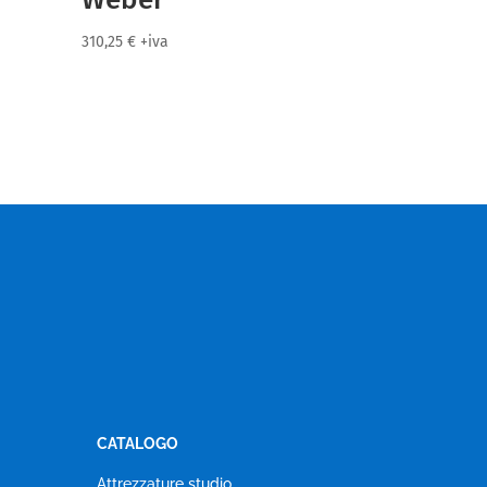
310,25
€
+iva
CATALOGO
Attrezzature studio