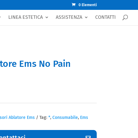
0 Elementi
LINEA ESTETICA
ASSISTENZA
CONTATTI
atore Ems No Pain
sori Ablatore Ems
Tag:
*
,
Consumabile
,
Ems
ontattaci