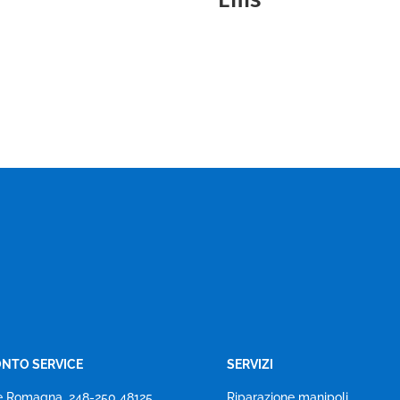
NTO SERVICE
SERVIZI
e Romagna, 248-250 48125
Riparazione manipoli