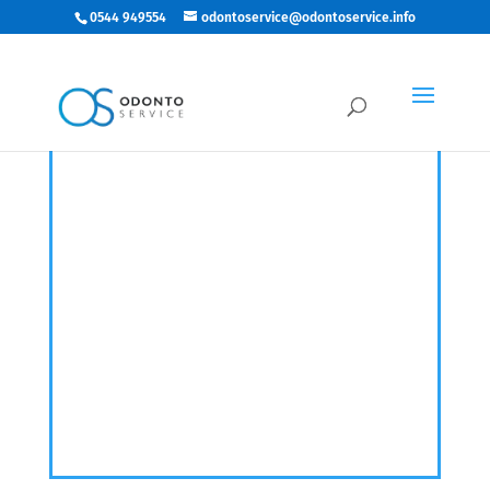
0544 949554
odontoservice@odontoservice.info