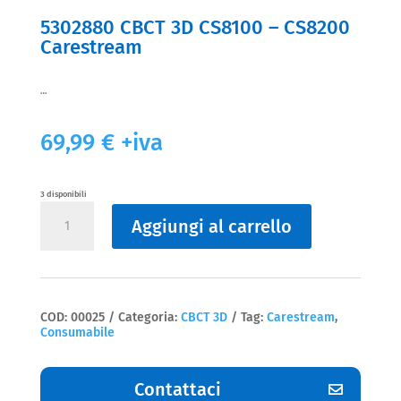
5302880 CBCT 3D CS8100 – CS8200
Carestream
…
69,99
€
+iva
3 disponibili
5302880
Aggiungi al carrello
CBCT
3D
CS8100
-
CS8200
Carestream
quantità
COD:
00025
Categoria:
CBCT 3D
Tag:
Carestream
,
Consumabile
Contattaci