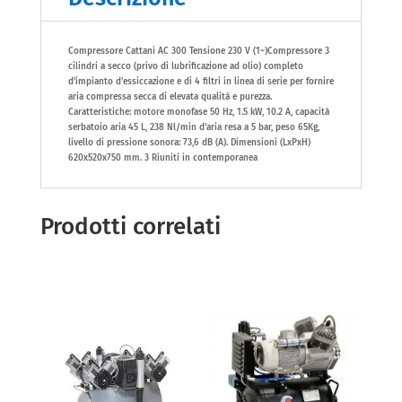
Compressore Cattani AC 300 Tensione 230 V (1~)Compressore 3
cilindri a secco (privo di lubrificazione ad olio) completo
d'impianto d'essiccazione e di 4 filtri in linea di serie per fornire
aria compressa secca di elevata qualità e purezza.
Caratteristiche: motore monofase 50 Hz, 1.5 kW, 10.2 A, capacità
serbatoio aria 45 L, 238 Nl/min d'aria resa a 5 bar, peso 65Kg,
livello di pressione sonora: 73,6 dB (A). Dimensioni (LxPxH)
620x520x750 mm. 3 Riuniti in contemporanea
Prodotti correlati