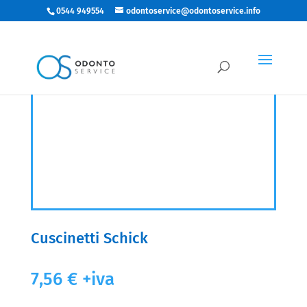
0544 949554
odontoservice@odontoservice.info
Cuscinetti Schick
7,56
€
+iva