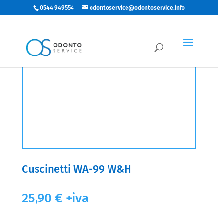
0544 949554
odontoservice@odontoservice.info
Cuscinetti WA-99 W&H
25,90
€
+iva