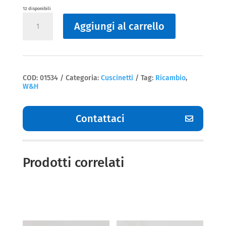
12 disponibili
Cuscinetti
Aggiungi al carrello
WA-
99
W&H
quantità
COD:
01534
Categoria:
Cuscinetti
Tag:
Ricambio
,
W&H
Contattaci
Prodotti correlati