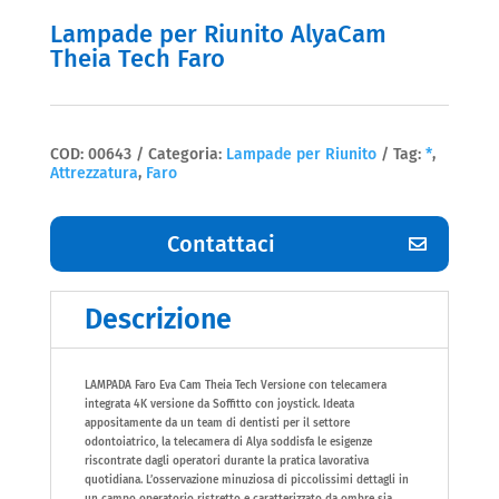
Lampade per Riunito AlyaCam
Theia Tech Faro
COD:
00643
Categoria:
Lampade per Riunito
Tag:
*
,
Attrezzatura
,
Faro
Contattaci
Descrizione
LAMPADA Faro Eva Cam Theia Tech Versione con telecamera
integrata 4K versione da Soffitto con joystick. Ideata
appositamente da un team di dentisti per il settore
odontoiatrico, la telecamera di Alya soddisfa le esigenze
riscontrate dagli operatori durante la pratica lavorativa
quotidiana. L’osservazione minuziosa di piccolissimi dettagli in