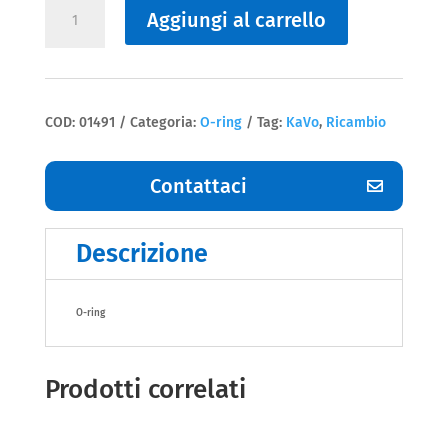
Aggiungi al carrello
ring
Kavo
quantità
COD:
01491
Categoria:
O-ring
Tag:
KaVo
,
Ricambio
Contattaci
Descrizione
O-ring
Prodotti correlati