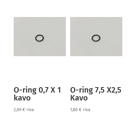
O-ring 0,7 X 1
O-ring 7,5 X2,5
kavo
Kavo
2,09
€
+iva
1,80
€
+iva