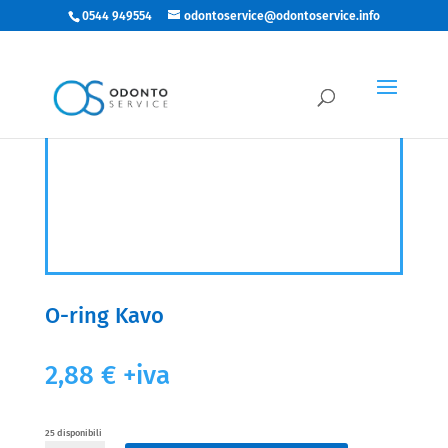
0544 949554
odontoservice@odontoservice.info
O-ring Kavo
2,88
€
+iva
25 disponibili
O-