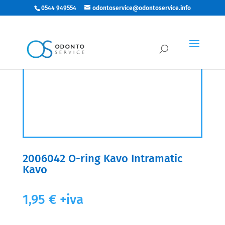
0544 949554
odontoservice@odontoservice.info
2006042 O-ring Kavo Intramatic
Kavo
1,95
€
+iva