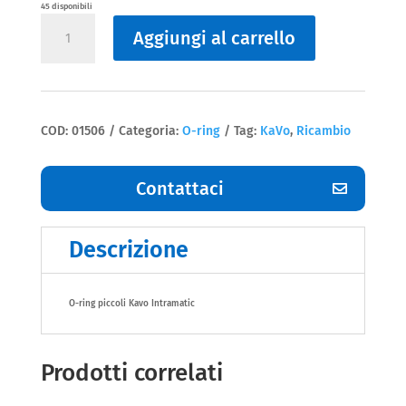
45 disponibili
2006042
Aggiungi al carrello
O-
ring
Kavo
Intramatic
Kavo
quantità
COD:
01506
Categoria:
O-ring
Tag:
KaVo
,
Ricambio
Contattaci
Descrizione
O-ring piccoli Kavo Intramatic
Prodotti correlati