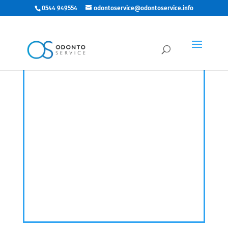
0544 949554
odontoservice@odontoservice.info