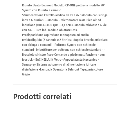
Riunito Usato Belmont Modello CP-ONE poltrona modello 90°
Syncro con Riunito a carrello
Strumentazione Carrello Medico da sx a dx : Modulo con siringa
inox a 6 funzioni --Modulo - micromotore MMX Bien Air ad
induzione (100-40.000 rpm - 3,3 ncm)- Modulo midwest a 4 vie
con f.o.- - luce led- Modulo Ablatore Ems-
Predisposizione aspirazione monoposto ad anello
umido/liquido (2 cannule e 2 filtri) su doppio braccio articolato
con siringa e comandi - Poltrona Syncro con schienale
standard- Imbottiture per poltrona con schienale standard - -
Bracciolo sinistro fisso-Comando a piede multifunzione - con
joystick - BACINELLA IN Vetro -Appoggiatesta Meccanico -
Sanaspray Sistema autonomo di alimentazione idrica e
disinfezione -Lampada Operatoria Belmont Tapezzeria colore
Grigio
Prodotti correlati