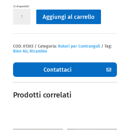
13 disponibili
Rotori
Aggiungi al carrello
per
Contrangoli
air
25
LP
Bien
Air
COD:
01303
Categoria:
Rotori per Contrangoli
Tag:
quantità
Bien Air
,
Ricambio
Contattaci
Prodotti correlati