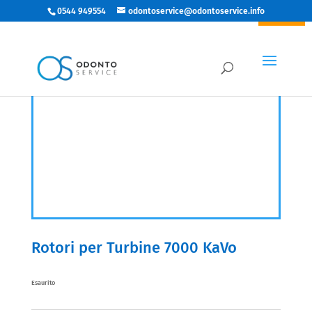
0544 949554
odontoservice@odontoservice.info
IN ARRIVO
Rotori per Turbine 7000 KaVo
Esaurito