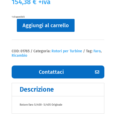
154,38
€
+iva
1 disponibili
Aggiungi al carrello
Rotori
per
Turbine
S/400-
S/405
Faro
COD:
01765
Categoria:
Rotori per Turbine
Tag:
Faro
,
Rotori
Ricambio
quantità
Contattaci
Descrizione
Rotore Faro S/400- S/405 Originale