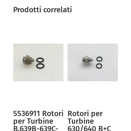
Prodotti correlati
5536911 Rotori
Rotori per
per Turbine
Turbine
B.639B-639C-
630/640 B+C