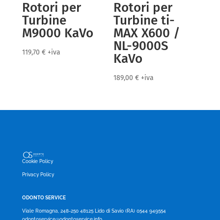
Rotori per
Rotori per
Turbine
Turbine ti-
M9000 KaVo
MAX X600 /
NL-9000S
119,70
€
+iva
KaVo
189,00
€
+iva
Cookie Policy
Privacy Policy
ODONTO SERVICE
Viale Romagna, 248-250 48125 Lido di Savio (RA) 0544 949554
odontoservice@odontoservice.info