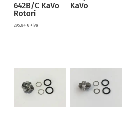
642B/C KaVo
KaVo
Rotori
295,84
€
+iva