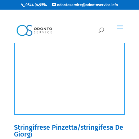
0544 949554
odontoservice@odontoservice.info
Stringifrese Pinzetta/stringifesa De
Giorgi