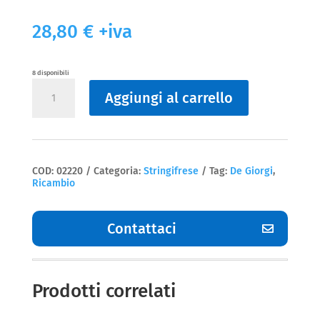
28,80
€
+iva
8 disponibili
Stringifrese
Aggiungi al carrello
Pinzetta/stringifesa
De
Giorgi
quantità
COD:
02220
Categoria:
Stringifrese
Tag:
De Giorgi
,
Ricambio
Contattaci
Prodotti correlati