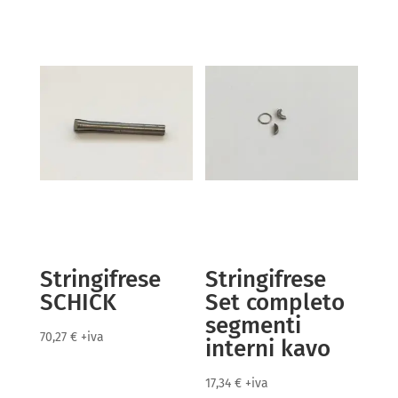
Stringifrese
Stringifrese
SCHICK
Set completo
segmenti
70,27
€
+iva
interni kavo
17,34
€
+iva