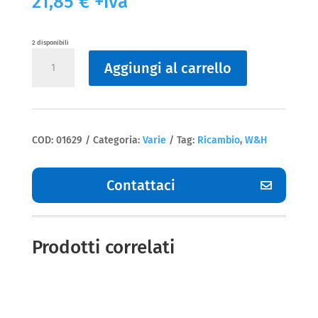
21,85
€
+iva
2 disponibili
Varie
Aggiungi al carrello
GEAR
WA-
99LT-
corona
di
trascinamento
W&H
COD:
01629
Categoria:
Varie
Tag:
Ricambio
,
W&H
quantità
Contattaci
Prodotti correlati