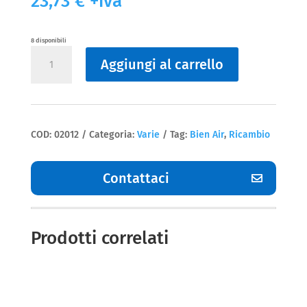
23,73
€
+iva
8 disponibili
Varie
Aggiungi al carrello
Sottocappellotto
Bien
Air
quantità
COD:
02012
Categoria:
Varie
Tag:
Bien Air
,
Ricambio
Contattaci
Prodotti correlati