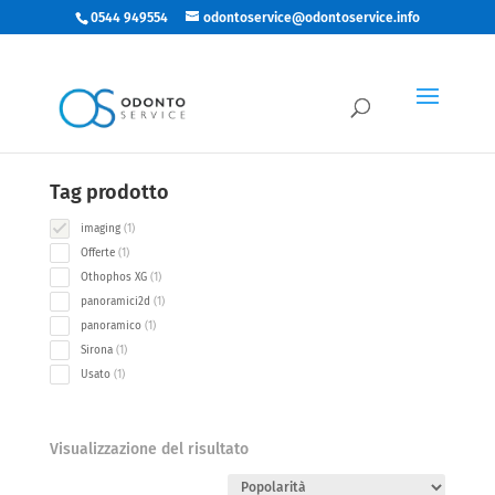
0544 949554
odontoservice@odontoservice.info
Categorie
1
Imaging
1
product
Tag prodotto
1
imaging
1
product
1
Offerte
1
product
1
Othophos XG
1
product
1
panoramici2d
1
product
1
panoramico
1
product
1
Sirona
1
product
1
Usato
1
product
Visualizzazione del risultato