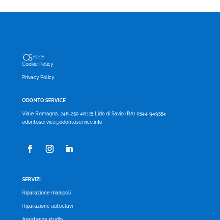
originale
attuale
era:
è:
12.000,00 €.
5.000,00 €.
Cookie Policy
Privacy Policy
ODONTO SERVICE
Viale Romagna, 248-250 48125 Lido di Savio (RA) 0544 949554
odontoservice@odontoservice.info
SERVIZI
Riparazione manipoli
Riparazione autoclavi
Assistenza studio