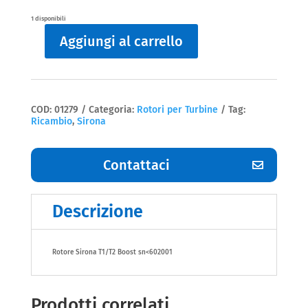
1 disponibili
Aggiungi al carrello
Rotori
per
Turbine
T1/T2
Sirona
quantità
COD:
01279
Categoria:
Rotori per Turbine
Tag:
Ricambio
,
Sirona
Contattaci
Descrizione
Rotore Sirona T1/T2 Boost sn<602001
Prodotti correlati