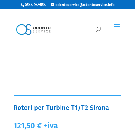
0544 949554
odontoservice@odontoservice.info
Rotori per Turbine T1/T2 Sirona
121,50
€
+iva