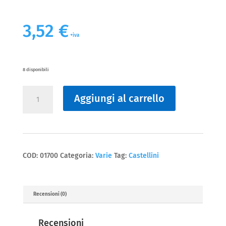
3,52
€
+iva
8 disponibili
Varie
Aggiungi al carrello
MOLLA
M
238
PER
SPAZZOLA
Castellini
quantità
COD:
01700
Categoria:
Varie
Tag:
Castellini
Recensioni (0)
Recensioni